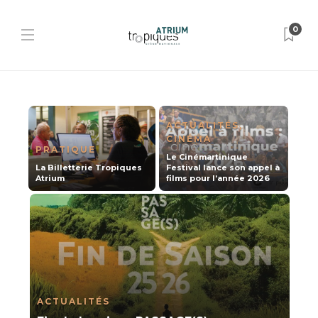
0
ACTUALITÉS
,
CINÉMA
PRATIQUE
Le Cinémartinique
La Billetterie Tropiques
Festival lance son appel à
Atrium
films pour l’année 2026
ACTUALITÉS