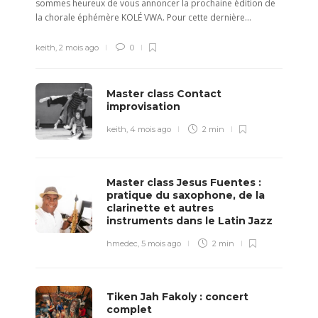
sommes heureux de vous annoncer la prochaine édition de
la chorale éphémère KOLÉ VWA. Pour cette dernière...
keith
,
2 mois ago
0
Master class Contact
improvisation
keith
,
4 mois ago
2 min
Master class Jesus Fuentes :
pratique du saxophone, de la
clarinette et autres
instruments dans le Latin Jazz
hmedec
,
5 mois ago
2 min
Tiken Jah Fakoly : concert
complet