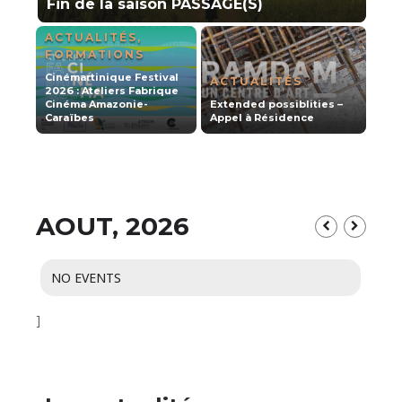
Fin de la saison PASSAGE(S)
ACCOMPAGNEMENT,
,
ACTUALITÉS
,
FORMATIONS
Cinémartinique Festival
ACTUALITÉS
2026 : Ateliers Fabrique
Cinéma Amazonie-
Extended possiblities –
Caraïbes
Appel à Résidence
AOUT, 2026
NO EVENTS
]