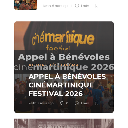
keith
,
6 mois ago
1 min
ACTUALITÉS
,
CINÉMA
APPEL À BÉNÉVOLES
CINÉMARTINIQUE
FESTIVAL 2026
keith
,
1 mois ago
0
1 min