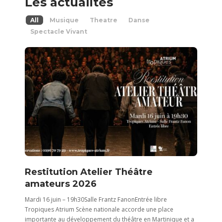
Les actualités
All
Musique
Theatre
Danse
Spectacle Vivant
Restitution Atelier Théâtre
amateurs 2026
Mardi 16 juin – 19h30Salle Frantz FanonEntrée libre
Tropiques Atrium Scène nationale accorde une place
importante au développement du théâtre en Martinique et a