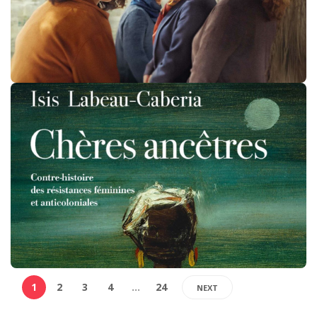
1
2
3
4
…
24
NEXT