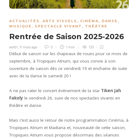
ACTUALITÉS
,
ARTS VISUELS
,
CINÉMA
,
DANSE
,
MUSIQUE
,
SPECTACLE VIVANT
,
THÉÂTRE
Rentrée de Saison 2025-2026
keith
,
11 mois ago
0
1 min
133
Début de saison sur les chapeaux de roues pour ce mois de
septembre, à Tropiques Atrium, qui vous convie à son
ouverture de saison dès ce vendredi 19 et enchaine de suite
avec de la danse le samedi 20 !
A ne pas rater le concert évènement de la star
Tiken Jah
Fakoly
le vendredi 26, suivi de nos spectacles vivants en
théâtre et danse.
Mais c’est aussi le retour de notre programmation Cinéma, à
Tropiques Atrium et Madiana et, nouveauté de cette saison,
Tropiques Atrium vous propose désormais des séances