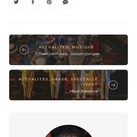
ACTUALITÉS
,
MUSIQUE
Tiken Jah Fakoly : concert complet
ACTUALITÉS
,
DANSE
,
SPECTACLE
VIVANT
Moun Bakannal