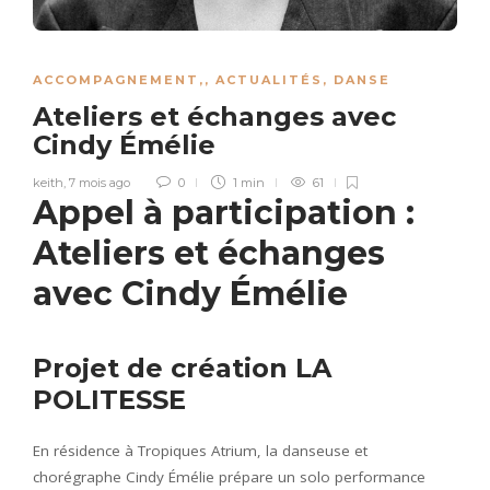
ACCOMPAGNEMENT,
,
ACTUALITÉS
,
DANSE
Ateliers et échanges avec
Cindy Émélie
keith
,
7 mois ago
0
1 min
61
Appel à participation :
Ateliers et échanges
avec Cindy Émélie
Projet de création LA
POLITESSE
En résidence à Tropiques Atrium, la danseuse et
chorégraphe Cindy Émélie prépare un solo performance