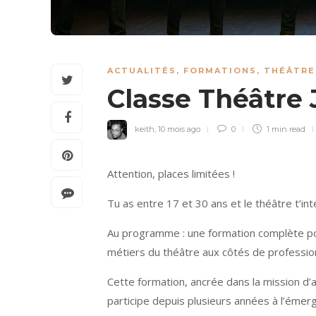
ACTUALITÉS
,
FORMATIONS
,
THÉÂTRE
Classe Théâtre
keith
,
10 mois ago
0
1 min
read
Attention, places limitées !
Tu as entre 17 et 30 ans et le théâtre t’in
Au programme : une formation complète pou
métiers du théâtre aux côtés de professio
Cette formation, ancrée dans la mission d
participe depuis plusieurs années à l’émer