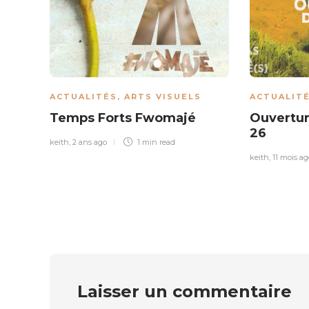
ACTUALITÉS
,
ARTS VISUELS
ACTUALIT
Temps Forts Fwomajé
Ouvertur
26
keith
,
2 ans ago
1 min
read
keith
,
11 mois ag
Laisser un commentaire