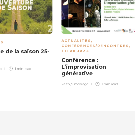
ACTUALITÉS
,
ÉS
CONFÉRENCES/RENCONTRES
,
e de la saison 25-
TITAK JAZZ
Conférence :
L’improvisation
o
1 min
read
générative
keith
,
9 mois ago
1 min
read