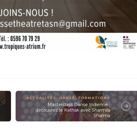
ACTUALITÉS
,
DANSE
,
FORMATIONS
Masterclass Danse Indienne :
découvrez le Kathak avec Sharmila
Sharma