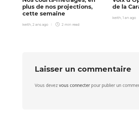
plus de nos projections,
de la Ca
cette semaine
keith
,
1 an ago
keith
,
2 ans ago
2 min
read
Laisser un commentaire
Vous devez
vous connecter
pour publier un commen