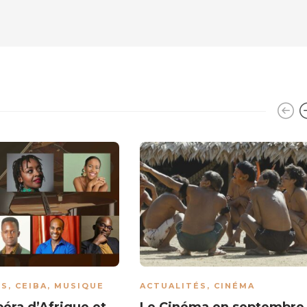
ÉS
,
CEIBA
,
MUSIQUE
ACTUALITÉS
,
CINÉMA
péra d’Afrique et
Le Cinéma en septembre