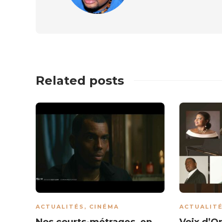
Related posts
ACTUALITÉS
,
CINÉMA
ACTUALIT
Nos courts-métrages, en
Voix d’O