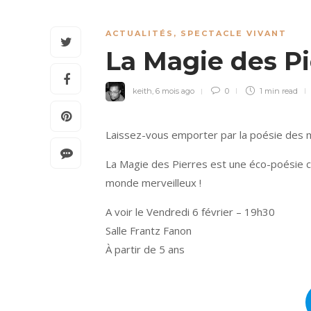
ACTUALITÉS
,
SPECTACLE VIVANT
La Magie des P
keith
,
6 mois ago
0
1 min
read
Laissez-vous emporter par la poésie des m
La Magie des Pierres est une éco-poésie c
monde merveilleux !
A voir le Vendredi 6 février – 19h30
Salle Frantz Fanon
À partir de 5 ans