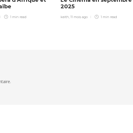
raïbe
2025
1 min
read
keith
,
11 mois ago
1 min
read
taire.