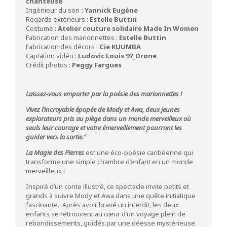
chanteuse
Ingénieur du son
: Yannick Eugène
Regards extérieurs :
Estelle Buttin
Costume :
Atelier couture solidaire Made In Women
Fabrication des marionnettes :
Estelle Buttin
Fabrication des décors :
Cie KUUMBA
Captation vidéo :
Ludovic Louis 97_Drone
Crédit photos :
Peggy Fargues
Laissez-vous emporter par la poésie des marionnettes !
Vivez l’incroyable épopée de Mody et Awa, deux jeunes
explorateurs pris au piège dans un monde merveilleux où
seuls leur courage et votre émerveillement pourront les
guider vers la sortie.”
La Magie des Pierres
est une éco-poésie caribéenne qui
transforme une simple chambre d’enfant en un monde
merveilleux !
Inspiré d’un conte illustré, ce spectacle invite petits et
grands à suivre Mody et Awa dans une quête initiatique
fascinante. Après avoir bravé un interdit, les deux
enfants se retrouvent au cœur d’un voyage plein de
rebondissements, guidés par une déesse mystérieuse.