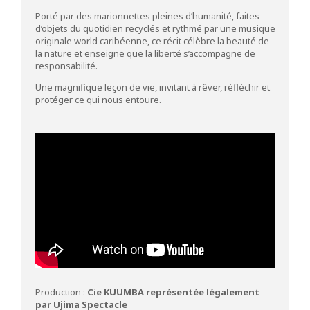
Porté par des marionnettes pleines d’humanité, faites
d’objets du quotidien recyclés et rythmé par une musique
originale world caribéenne, ce récit célèbre la beauté de
la nature et enseigne que la liberté s’accompagne de
responsabilité.
Une magnifique leçon de vie, invitant à rêver, réfléchir et
protéger ce qui nous entoure.
Production :
Cie KUUMBA représentée légalement
par Ujima Spectacle