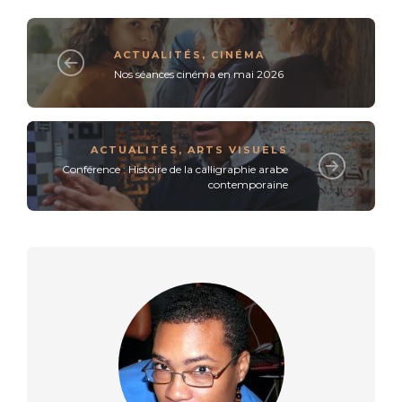
ACTUALITÉS
,
CINÉMA
Nos séances cinéma en mai 2026
ACTUALITÉS
,
ARTS VISUELS
Conférence : Histoire de la calligraphie arabe
contemporaine