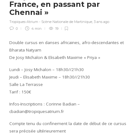
France, en passant par
Chennai »
Tropiques-Atrium - Scène Nationale de Martinique
,
3 ans ago
0
4 min
19
Double cursus en danses africaines, afro-descendantes et
Bharata Natyam
De Josy Michalon & Elisabeth Maxime « Priya »
Lundi – Josy Michalon – 18h30//21h30
Jeudi – Elisabeth Maxime – 18h30//21h30
Salle La Terrasse
Tarif : 150€
Infos-Inscriptions : Corinne Badian –
cbadian@tropiquesatrium.fr
Compte tenu du confinement la date de début de ce cursus
sera précisée ultérieurement