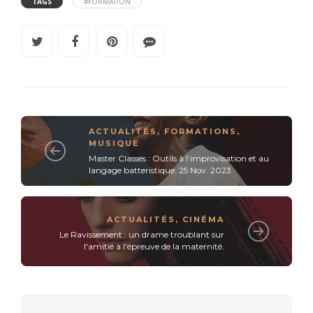
TAGS
#FORMATION
ACTUALITÉS
,
FORMATIONS
,
MUSIQUE
Master Classes : Outils à l’improvisation et au
langage batteristique. 25 Nov. 2023
ACTUALITÉS
,
CINÉMA
Le Ravissement : un drame troublant sur
l'amitié à l'épreuve de la maternité.