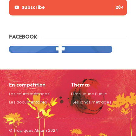
Subscribe
284
FACEBOOK
En compétition
Thémas
Les courts métrages
Films Jeune Public
Les documentaires
Les longs métrages
© Tropiques Atrium 2024