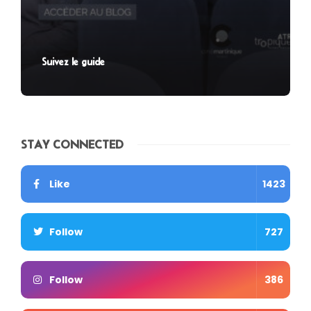
Suivez le guide
STAY CONNECTED
Like
1423
Follow
727
Follow
386