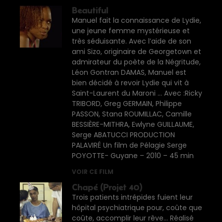
Beautiful
Manuel fait la connaissance de Lydie,
une jeune femme mystérieuse et
très séduisante. Avec l’aide de son
ami Sizo, originaire de Georgetown et
admirateur du poète de la Négritude,
Léon Gontran DAMAS, Manuel est
bien décidé à revoir Lydie qui vit à
Saint-Laurent du Maroni … Avec :Ricky
TRIBORD, Greg GERMAIN, Philippe
PASSON, Stana ROUMILLAC, Camille
BESSIÈRE-MITHRA, Ewlyne GUILLAUME,
Serge ABATUCCI PRODUCTION
PALAVIRÉ Un film de Pélagie Serge
POYOTTE- Guyane – 2010 – 45 min
VOIR CE FILM
Chapé (Projet 40)
Trois patients intrépides fuient leur
hôpital psychiatrique pour, coûte que
coûte, accomplir leur rêve… Réalisé