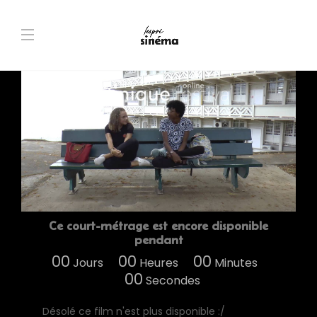
Ce court-métrage est encore disponible
pendant
00
00
00
Jours
Heures
Minutes
00
Secondes
Désolé ce film n'est plus disponible :/