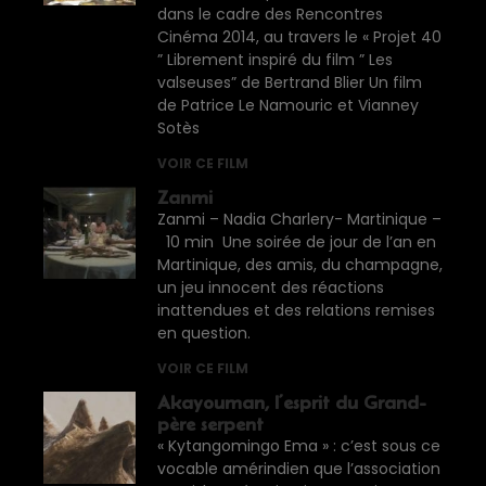
dans le cadre des Rencontres
Cinéma 2014, au travers le « Projet 40
” Librement inspiré du film ” Les
valseuses” de Bertrand Blier Un film
de Patrice Le Namouric et Vianney
Sotès
VOIR CE FILM
Zanmi
Zanmi – Nadia Charlery- Martinique –
10 min Une soirée de jour de l’an en
Martinique, des amis, du champagne,
un jeu innocent des réactions
inattendues et des relations remises
en question.
VOIR CE FILM
Akayouman, l’esprit du Grand-
père serpent
« Kytangomingo Ema » : c’est sous ce
vocable amérindien que l’association