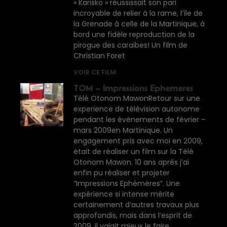
« Karisko » réussissait son pari
incroyable de relier à la rame, l’île de
la Grenade à celle de la Martinique, à
bord une fidèle reproduction de la
pirogue des caraïbes! Un film de
Christian Foret
VOIR CE FILM
TOM – Impressions Ephemeres
Télé Otonom MawonRetour sur une
experience de télévision autonome
pendant les évènements de février –
mars 2009en Martinique. Un
engagement pris avec moi en 2009,
était de réaliser un film sur la Télé
Otonom Mawon. 10 ans après j’ai
enfin pu réaliser et projeter
“Impressions Ephémères”. Une
expérience si intense mérite
certainement d’autres travaux plus
approfondis, mais dans l’esprit de
2009, il valait mieux le faire