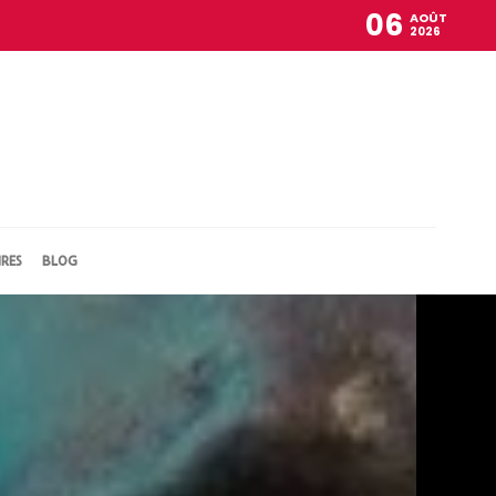
06
AOÛT
2026
IRES
BLOG