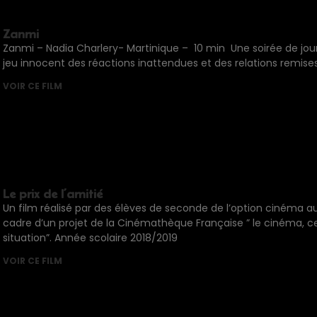
Zanmi
Zanmi – Nadia Charlery- Martinique – 10 min Une soirée de jou
jeu innocent des réactions inattendues et des relations remise
VOIR CE FILM
Le prix de l’amitié
Un film réalisé par des élèves de seconde de l’option cinéma au
cadre d’un projet de la Cinémathèque Française ” le cinéma, ce
situation”. Année scolaire 2018/2019
VOIR CE FILM