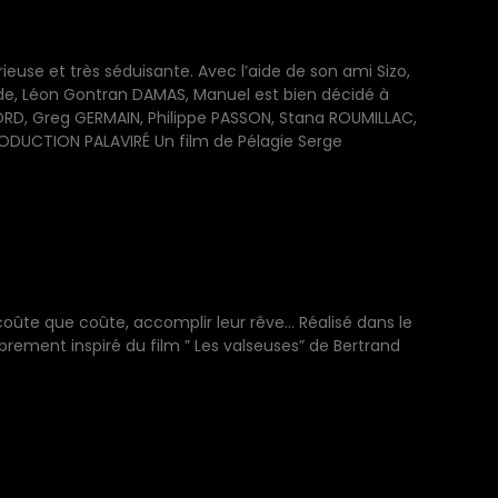
use et très séduisante. Avec l’aide de son ami Sizo,
ude, Léon Gontran DAMAS, Manuel est bien décidé à
IBORD, Greg GERMAIN, Philippe PASSON, Stana ROUMILLAC,
ODUCTION PALAVIRÉ Un film de Pélagie Serge
, coûte que coûte, accomplir leur rêve… Réalisé dans le
brement inspiré du film ” Les valseuses” de Bertrand