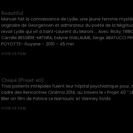
Beautiful
Manuel fait la connaissance de Lydie, une jeune femme mystérie
originaire de Georgetown et admirateur du poète de la Négrit
revoir Lydie qui vit à Saint-Laurent du Maroni … Avec :Ricky TR
Camille BESSIÈRE-MITHRA, Ewlyne GUILLAUME, Serge ABATUCCI PR
POYOTTE- Guyane – 2010 – 45 min
VOIR CE FILM
Chapé (Projet 40)
Trois patients intrépides fuient leur hôpital psychiatrique pour
cadre des Rencontres Cinéma 2014, au travers le « Projet 40 ” Li
Blier Un film de Patrice Le Namouric et Vianney Sotès
VOIR CE FILM