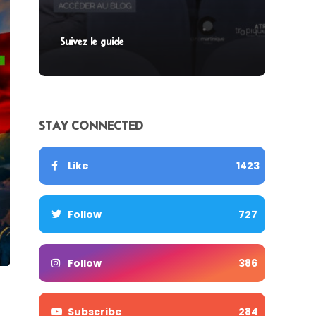
Suivez le guide
STAY CONNECTED
Like
1423
Follow
727
Follow
386
Subscribe
284