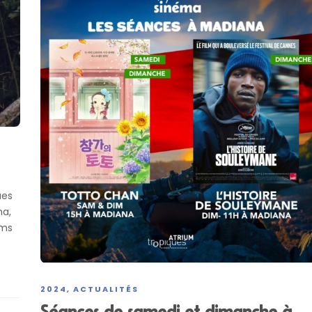
ues
ma,
lms
2024
ACTUALITÉS
,
Séances de samedi et dimanche à