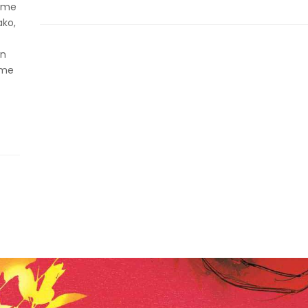
rame
ako,
un
rme