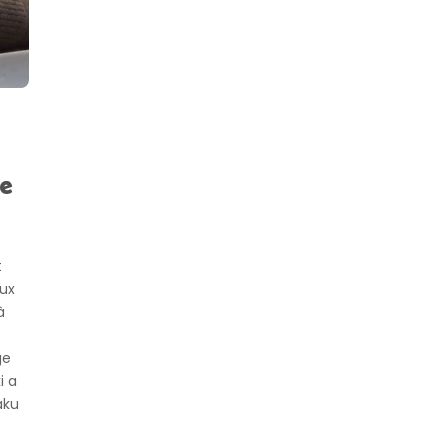
ie
t
ux
à
ge
i a
aku