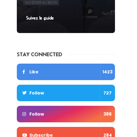
Suivez le guide
STAY CONNECTED
Like
1423
Follow
727
Follow
386
Subscribe
284