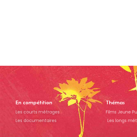
En compétition
Thémas
Les courts métrages
Films Jeune Pu
Les documentaires
Les longs mé