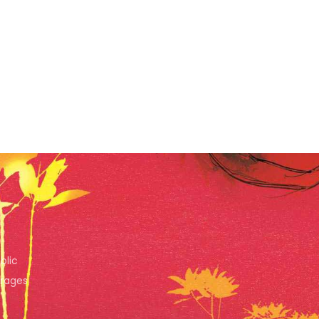
blic
trages