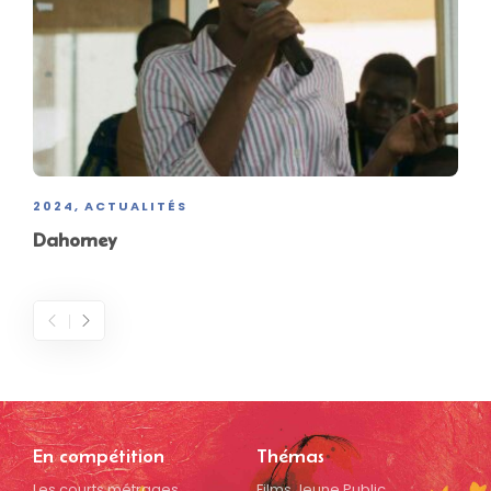
2024
ACTUALITÉS
,
Dahomey
En compétition
Thémas
Les courts métrages
Films Jeune Public