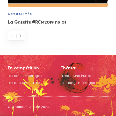
ACTUALITÉS
La Gazette #RCM2019 no 01
En compétition
Thémas
Les courts métrages
Films Jeune Public
Les documentaires
Les longs métrages
© Tropiques Atrium 2024