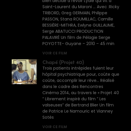
bien décidé à revoir Lydie qui vit à
Saint-Laurent du Maroni … Avec :Ricky
TRIBORD, Greg GERMAIN, Philippe
PASSON, Stana ROUMILLAC, Camille
BESSIÈRE-MITHRA, Ewlyne GUILLAUME,
Serge ABATUCCI PRODUCTION
PALAVIRÉ Un film de Pélagie Serge
POYOTTE- Guyane – 2010 – 45 min
VOIR CE FILM
Chapé (Projet 40)
Trois patients intrépides fuient leur
hôpital psychiatrique pour, coûte que
coûte, accomplir leur rêve… Réalisé
dans le cadre des Rencontres
Cinéma 2014, au travers le « Projet 40
” Librement inspiré du film ” Les
valseuses” de Bertrand Blier Un film
de Patrice Le Namouric et Vianney
Sotès
VOIR CE FILM