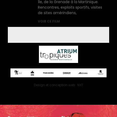
île, de la Grenade à la Martinique.
Rencontres, exploits sportifs, visites
de sites amérindiens,
VOIR CE FILM
Design et conception web : NXT