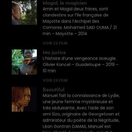
Magid, le magicien
Amin et Magid deux frères, sont
clandestins sur l’île française de
Mayotte dans l’Archipel des
Comores. Mohamed SAID OUMA / 21
min – Mayotte – 2014
VOIR CE FILM
Ma justice
L’histoire d’une vengeance aveugle.
Olivier Kancel – Guadeloupe – 2019 –
10 min
VOIR CE FILM
Beautiful
Manuel fait la connaissance de Lydie,
une jeune femme mystérieuse et
très séduisante. Avec l’aide de son
ami Sizo, originaire de Georgetown et
admirateur du poète de la Négritude,
Léon Gontran DAMAS, Manuel est