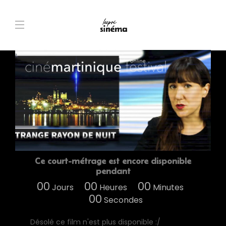
Ce court-métrage est encore disponible
pendant
00
00
00
Jours
Heures
Minutes
00
Secondes
Désolé ce film n'est plus disponible :/