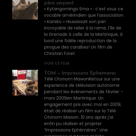
père serpent
« Kytangomingo Ema » : c’est sous ce
vocable amérindien que l’association
« Karisko » réussissait son pari
incroyable de relier à la rame, l’île de
la Grenade à celle de la Martinique, à
bord une fidèle reproduction de la
pirogue des caraïbes! Un film de
Christian Foret
VOIR CE FILM
TOM – Impressions Ephemeres
Télé Otonom MawonRetour sur une
experience de télévision autonome
pendant les évènements de février –
mars 2009en Martinique. Un
engagement pris avec moi en 2009,
était de réaliser un film sur la Télé
Otonom Mawon. 10 ans après j’ai
enfin pu réaliser et projeter
“Impressions Ephémères”. Une