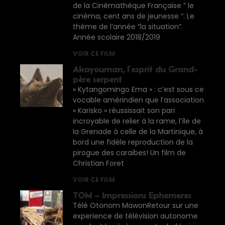
de la Cinémathèque Française ” le
cinéma, cent ans de jeunesse “. Le
thème de l’année “la situation”.
Année scolaire 2018/2019
VOIR CE FILM
Akayouman, l’esprit du Grand-
père serpent
« Kytangomingo Ema » : c’est sous ce
vocable amérindien que l’association
« Karisko » réussissait son pari
incroyable de relier à la rame, l’île de
la Grenade à celle de la Martinique, à
bord une fidèle reproduction de la
pirogue des caraïbes! Un film de
Christian Foret
VOIR CE FILM
TOM – Impressions Ephemeres
Télé Otonom MawonRetour sur une
experience de télévision autonome