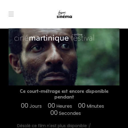
Ce court-métrage est encore disponible
pendant
00
00
00
Jours
Heures
Minutes
00
Secondes
Désolé ce film n'est plus disponible :/