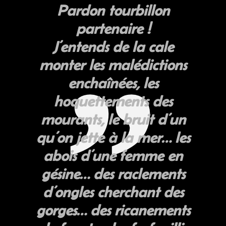
Pardon tourbillon
partenaire !
J’entends de la cale
monter les malédictions
enchaînées, les
hoquettements des
mourants, le bruit d’un
qu’on jette à la mer… les
abois d’une femme en
gésine… des raclements
d’ongles cherchant des
gorges… des ricanements