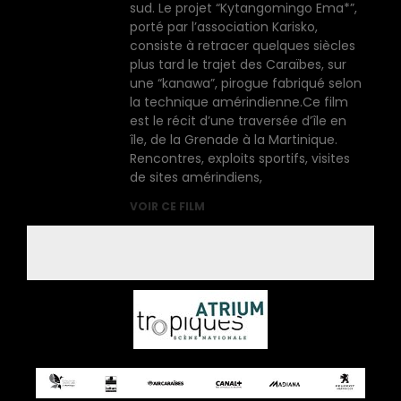
sud. Le projet “Kytangomingo Ema*”,
porté par l’association Karisko,
consiste à retracer quelques siècles
plus tard le trajet des Caraïbes, sur
une “kanawa”, pirogue fabriqué selon
la technique amérindienne.Ce film
est le récit d’une traversée d’île en
île, de la Grenade à la Martinique.
Rencontres, exploits sportifs, visites
de sites amérindiens,
VOIR CE FILM