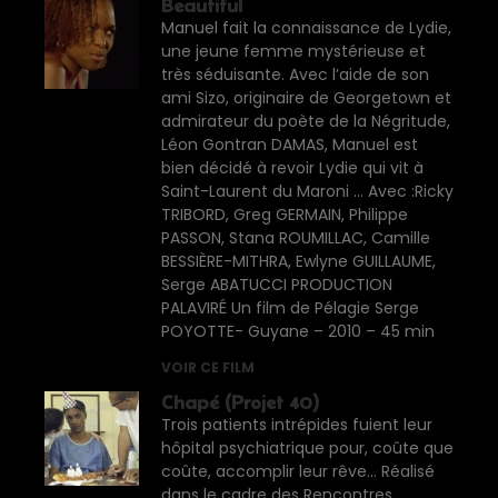
Beautiful
Manuel fait la connaissance de Lydie,
une jeune femme mystérieuse et
très séduisante. Avec l’aide de son
ami Sizo, originaire de Georgetown et
admirateur du poète de la Négritude,
Léon Gontran DAMAS, Manuel est
bien décidé à revoir Lydie qui vit à
Saint-Laurent du Maroni … Avec :Ricky
TRIBORD, Greg GERMAIN, Philippe
PASSON, Stana ROUMILLAC, Camille
BESSIÈRE-MITHRA, Ewlyne GUILLAUME,
Serge ABATUCCI PRODUCTION
PALAVIRÉ Un film de Pélagie Serge
POYOTTE- Guyane – 2010 – 45 min
VOIR CE FILM
Chapé (Projet 40)
Trois patients intrépides fuient leur
hôpital psychiatrique pour, coûte que
coûte, accomplir leur rêve… Réalisé
dans le cadre des Rencontres