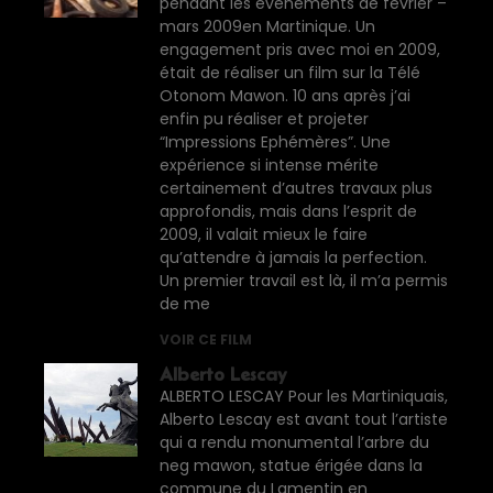
pendant les évènements de février –
mars 2009en Martinique. Un
engagement pris avec moi en 2009,
était de réaliser un film sur la Télé
Otonom Mawon. 10 ans après j’ai
enfin pu réaliser et projeter
“Impressions Ephémères”. Une
expérience si intense mérite
certainement d’autres travaux plus
approfondis, mais dans l’esprit de
2009, il valait mieux le faire
qu’attendre à jamais la perfection.
Un premier travail est là, il m’a permis
de me
VOIR CE FILM
Alberto Lescay
ALBERTO LESCAY Pour les Martiniquais,
Alberto Lescay est avant tout l’artiste
qui a rendu monumental l’arbre du
neg mawon, statue érigée dans la
commune du Lamentin en