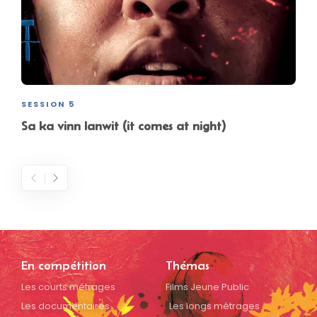
SESSION 5
Sa ka vinn lanwit (it comes at night)
En compétition
Thémas
Les courts métrages
Films Jeune Public
Les documentaires
Les longs métrages