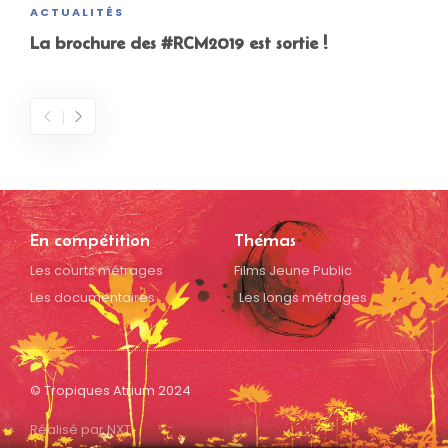
ACTUALITÉS
La brochure des #RCM2019 est sortie !
En compétition
Thémas
Les courts métrages
Films Jeune Public
Les documentaires
Les longs métrages
© Tropiques Atrium 2024
Réalisé par NXT