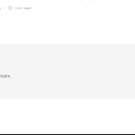
o
1 min
read
taire.