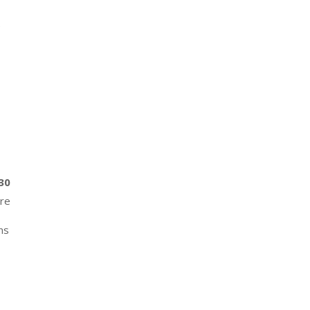
30
ire
ns