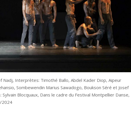
 Nadj, Interprètes: Timothé Ballo, Abdel Kader Diop, Aipeur
 Mehansio, Sombewendin Marius Sawadogo, Boukson Séré et Josef
 Sylvain Blocquaux, Dans le cadre du Festival Montpellier Danse,
6/2024