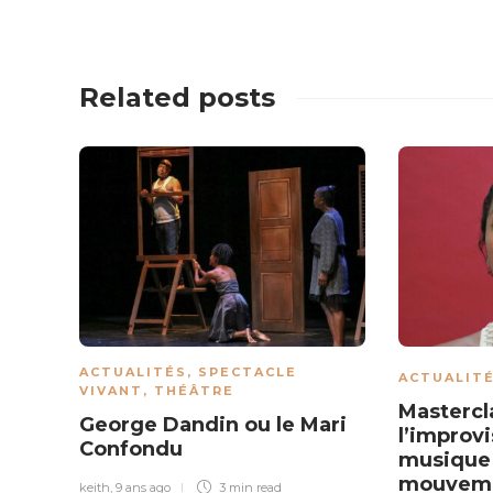
Related posts
ACTUALITÉS
,
SPECTACLE
ACTUALIT
VIVANT
,
THÉÂTRE
Mastercla
George Dandin ou le Mari
l’improvi
Confondu
musique 
mouvem
keith
,
9 ans ago
3 min
read