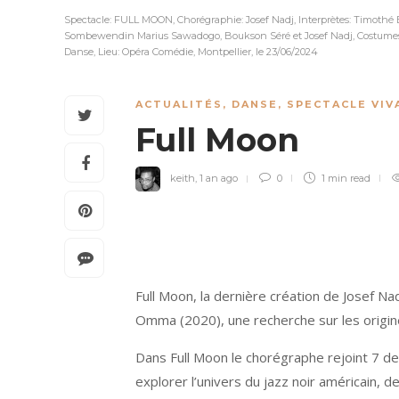
Spectacle: FULL MOON, Chorégraphie: Josef Nadj, Interprètes: Timothé 
Sombewendin Marius Sawadogo, Boukson Séré et Josef Nadj, Costumes: P
Danse, Lieu: Opéra Comédie, Montpellier, le 23/06/2024
ACTUALITÉS
,
DANSE
,
SPECTACLE VIV
Full Moon
keith
,
1 an ago
0
1 min
read
Full Moon, la dernière création de Josef Nad
Omma (2020), une recherche sur les origin
Dans Full Moon le chorégraphe rejoint 7 
explorer l’univers du jazz noir américain, de