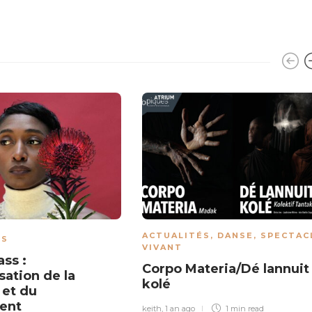
ACTUALITÉS
,
DANSE
,
SPECTAC
ÉS
VIVANT
ss :
Corpo Materia/Dé lannuit
sation de la
kolé
et du
ent
keith
,
1 an ago
1 min
read