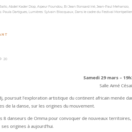
Ballo, Abdel Kader Diop, Aipeur Foundou, Bi Jean Ronsard Irié, Jean-Paul Mehansio,
aula Dartigues, Lumières: Sylvain Blocquaux, Dans le cadre du Festival Montpellier
ANT
20
Samedi 29 mars – 19h
Salle Aimé Césa
j, poursuit l’exploration artistique du continent africain menée da
es de la danse, sur les origines du mouvement.
des 8 danseurs de Omma pour convoquer de nouveaux territoires,
 ses origines à aujourd’hui.