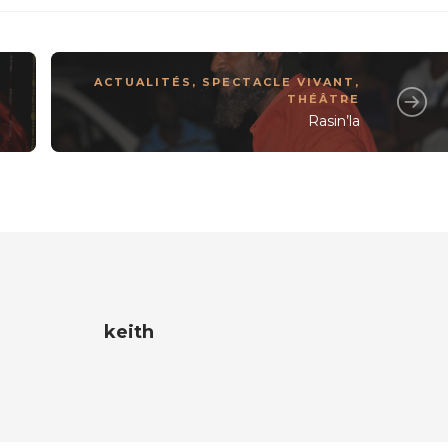
ACTUALITÉS
,
SPECTACLE VIVANT
,
THÉÂTRE
Rasin’la
keith