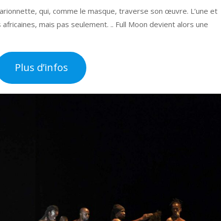
marionnette, qui, comme le masque, traverse son œuvre. L’une et
 africaines, mais pas seulement. .. Full Moon devient alors une
Plus d’infos