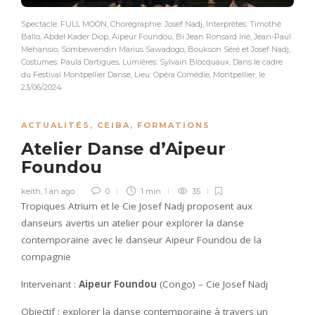
Spectacle: FULL MOON, Chorégraphie: Josef Nadj, Interprètes: Timothé
Ballo, Abdel Kader Diop, Aipeur Foundou, Bi Jean Ronsard Irié, Jean-Paul
Mehansio, Sombewendin Marius Sawadogo, Boukson Séré et Josef Nadj,
Costumes: Paula Dartigues, Lumières: Sylvain Blocquaux, Dans le cadre
du Festival Montpellier Danse, Lieu: Opéra Comédie, Montpellier, le
23/06/2024
ACTUALITÉS
,
CEIBA
,
FORMATIONS
Atelier Danse d’Aipeur
Foundou
keith
,
1 an ago
0
1 min
35
Tropiques Atrium et le Cie Josef Nadj proposent aux
danseurs avertis un atelier pour explorer la danse
contemporaine avec le danseur Aipeur Foundou de la
compagnie
Intervenant :
Aipeur Foundou
(Congo) – Cie Josef Nadj
Objectif : explorer la danse contemporaine à travers un