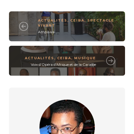
ACTUALITÉS
,
CEIBA
,
SPECTACLE
VIVANT
Ampāwa
ACTUALITÉS
,
CEIBA
,
MUSIQUE
Voix d’Opéra d'Afrique et de la Caraïbe