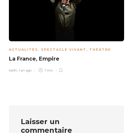
ACTUALITÉS
,
SPECTACLE VIVANT
,
THÉÂTRE
La France, Empire
keith
,
1 an ago
1 min
Laisser un
commentaire