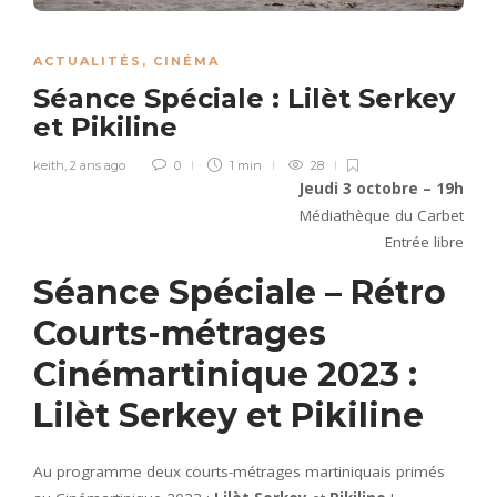
ACTUALITÉS
,
CINÉMA
Séance Spéciale : Lilèt Serkey
et Pikiline
keith
,
2 ans ago
0
1 min
28
Jeudi 3 octobre – 19h
Médiathèque du Carbet
Entrée libre
Séance Spéciale – Rétro
Courts-métrages
Cinémartinique 2023 :
Lilèt Serkey et Pikiline
Au programme deux courts-métrages martiniquais primés