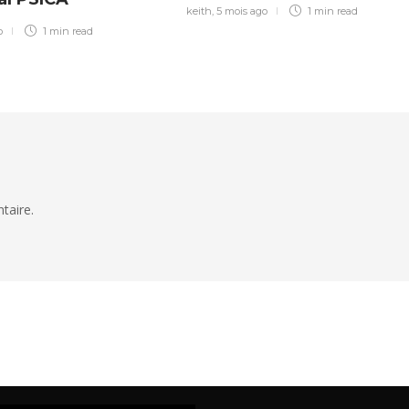
keith
,
5 mois ago
1 min
read
o
1 min
read
taire.