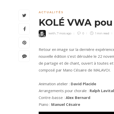
ACTUALITÉS
KOLÉ VWA pou
keith
,
7 mois ago
0
1 min
read
Retour en image sur la dernière expérienc
nouvelle édition s’est déroulée le 22 novem
de partage et de chant, ouvert à toutes et
composé par Mano Césaire de MALAVOI.
Animation atelier :
David Placide
Arrangements pour chorale :
Ralph Lavital
Contre-basse :
Alex Bernard
Piano :
Manuel Césaire