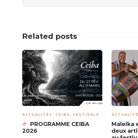
Related posts
ACTUALITÉS
,
CEIBA
,
FESTIVALS
ACTUALIT
PROGRAMME CEIBA
Maleika 
2026
deux art
au festi