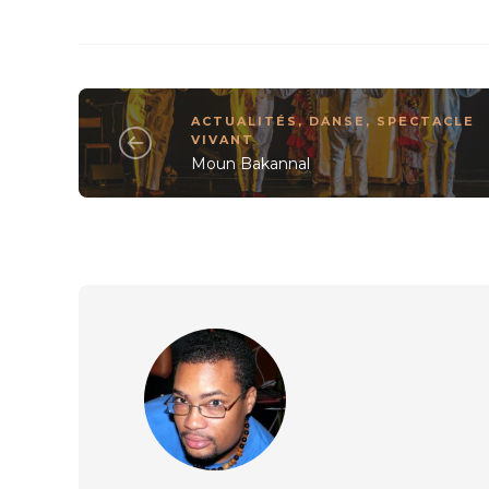
ACTUALITÉS
,
DANSE
,
SPECTACLE
VIVANT
Moun Bakannal