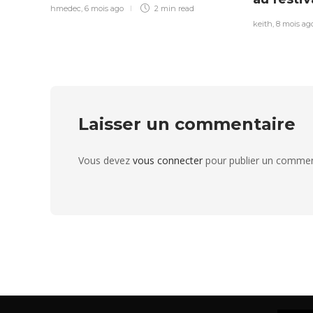
hmedec
,
6 mois ago
2 min
read
keith
,
8 mois ag
Laisser un commentaire
Vous devez
vous connecter
pour publier un commen