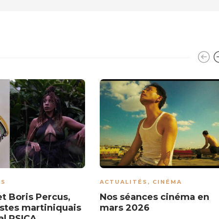
ÉS
ACTUALITÉS
,
CINÉMA
et Boris Percus,
Nos séances cinéma en
istes martiniquais
mars 2026
val PSICA