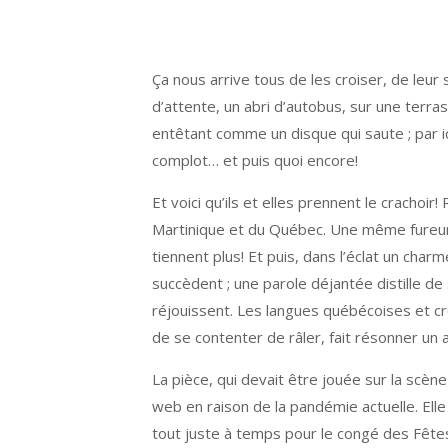
Ça nous arrive tous de les croiser, de leur s
d’attente, un abri d’autobus, sur une ter
entêtant comme un disque qui saute ; par i
complot… et puis quoi encore!
Et voici qu’ils et elles prennent le crachoi
Martinique et du Québec. Une même fureur d
tiennent plus! Et puis, dans l’éclat un cha
succèdent ; une parole déjantée distille d
réjouissent. Les langues québécoises et c
de se contenter de râler, fait résonner un 
La pièce, qui devait être jouée sur la scèn
web en raison de la pandémie actuelle. Ell
tout juste à temps pour le congé des Fête