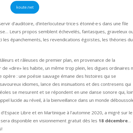
koute.net
ervir d’auditoire, d’interlocuteur·trice·s étonné·e·s dans une file
rasse… Leurs propos semblent échevelés, fantasques, graveleux o
ci les épanchements, les revendications égoïstes, les théories du
r! Râleurs et râleuses de premier plan, en provenance de la
e «dire» les habite, un même trop plein, les digues ordinaires 
rme opère : une poésie sauvage émane des histoires qui se
e savoureux idiomes, lance des insinuations et des contresens qui
réoles se mesurent et se répondent en une danse sonore qui, loi
appel lucide au réveil, à la bienveillance dans un monde déboussol
e d’Espace Libre et en Martinique à l’automne 2020, a migré sur le
e sera disponible en visionnement gratuit dès les
18 décembre
…
s!