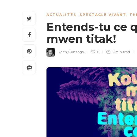
ACTUALITÉS
,
SPECTACLE VIVANT
,
TH
Entends-tu ce q
mwen titak!
keith
,
6 ans ago
0
2 min
read