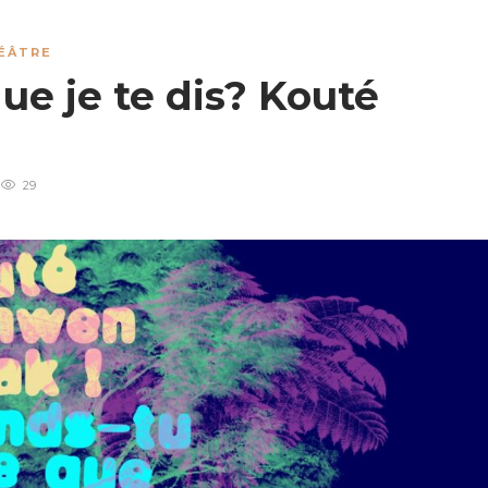
ÉÂTRE
ue je te dis? Kouté
29