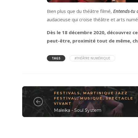
Bien plus que du théâtre filmé,
Entends-tu c
audacieuse qui croise théâtre et arts numé
Dès le 18 décembre 2020, découvrez ce
peut-être, proximité tout de même, ch
TAGS
#THÉÂTRE NUMÉRIQUE
FESTIVALS
,
MARTINIQUE JAZZ
FESTIVAL
,
MUSIQUE
,
SPECTACLE
VIVANT
Maleïka - Soul System