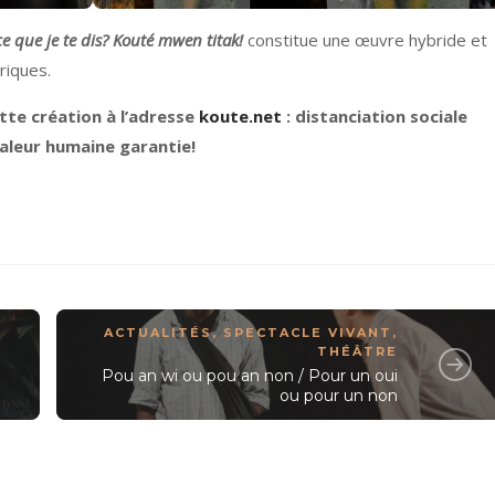
e que je te dis? Kouté mwen titak!
constitue une œuvre hybride et
riques.
tte création à l’adresse
koute.net
: distanciation sociale
aleur humaine garantie!
ACTUALITÉS
,
SPECTACLE VIVANT
,
THÉÂTRE
Pou an wi ou pou an non / Pour un oui
ou pour un non