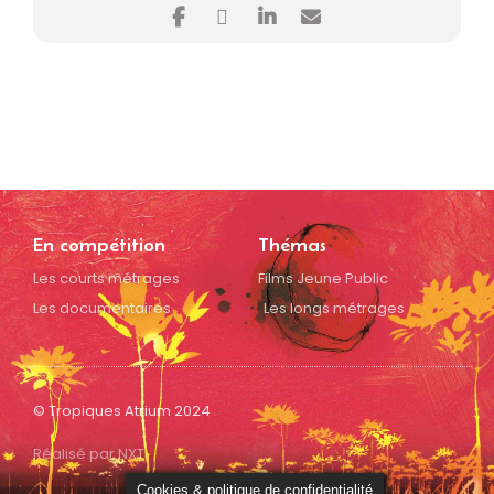
En compétition
Thémas
Les courts métrages
Films Jeune Public
Les documentaires
Les longs métrages
© Tropiques Atrium 2024
Réalisé par NXT
Cookies & politique de confidentialité