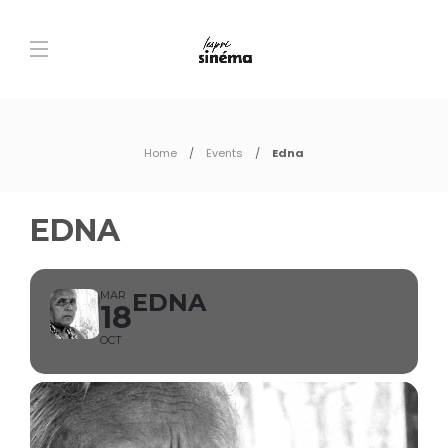
Home
Events
Edna
EDNA
MAR
EDNA
18
OCT