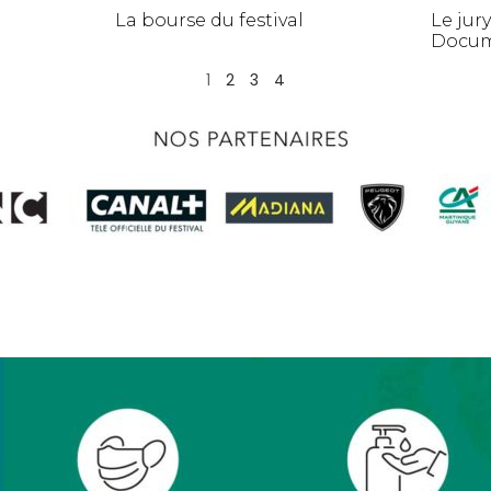
La bourse du festival
Le jur
Docum
1
2
3
4