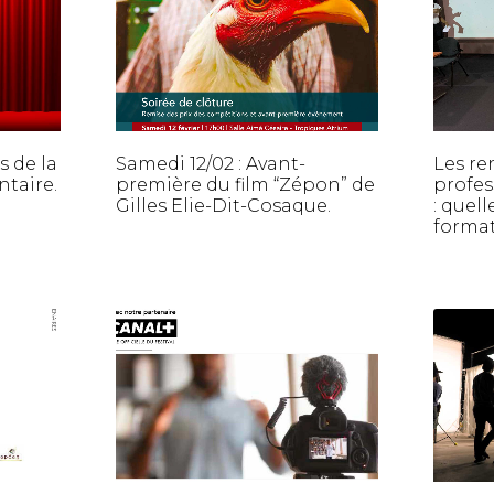
s de la
Samedi 12/02 : Avant-
Les re
taire.
première du film “Zépon” de
profes
Gilles Elie-Dit-Cosaque.
: quell
format