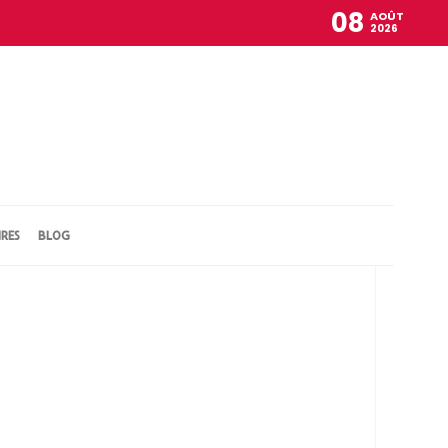
08
AOÛT
2026
IRES
BLOG