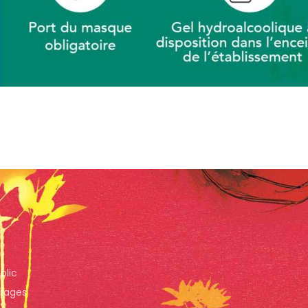
blic
trages