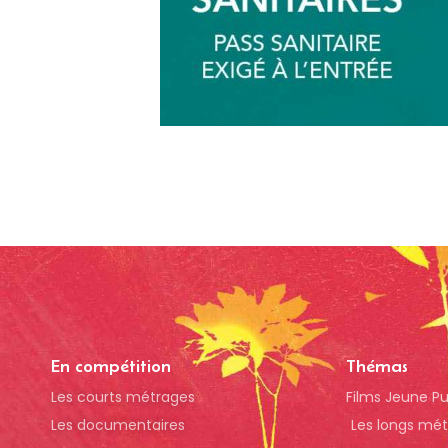
En compétition
Thémas
Les courts métrages
Films Jeune Pu
Les documentaires
Les longs mé