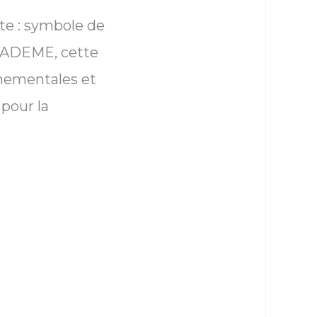
nte : symbole de
 l’ADEME, cette
nnementales et
 pour la