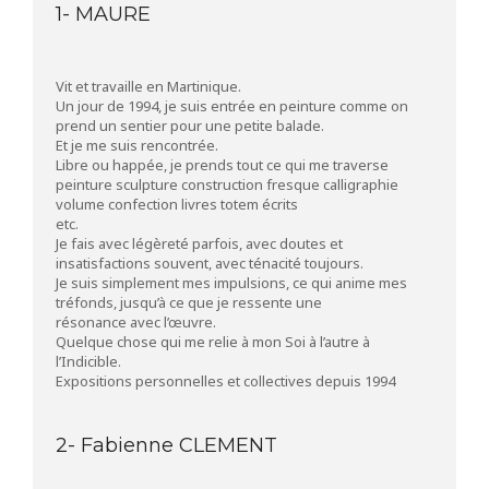
1- MAURE
Vit et travaille en Martinique.
Un jour de 1994, je suis entrée en peinture comme on
prend un sentier pour une petite balade.
Et je me suis rencontrée.
Libre ou happée, je prends tout ce qui me traverse
peinture sculpture construction fresque calligraphie
volume confection livres totem écrits
etc.
Je fais avec légèreté parfois, avec doutes et
insatisfactions souvent, avec ténacité toujours.
Je suis simplement mes impulsions, ce qui anime mes
tréfonds, jusqu’à ce que je ressente une
résonance avec l’œuvre.
Quelque chose qui me relie à mon Soi à l’autre à
l’Indicible.
Expositions personnelles et collectives depuis 1994
2- Fabienne CLEMENT