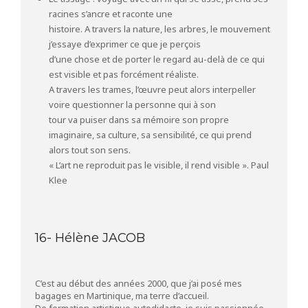
racines s’ancre et raconte une
histoire. A travers la nature, les arbres, le mouvement
j’essaye d’exprimer ce que je perçois
d’une chose et de porter le regard au-delà de ce qui
est visible et pas forcément réaliste.
A travers les trames, l’œuvre peut alors interpeller
voire questionner la personne qui à son
tour va puiser dans sa mémoire son propre
imaginaire, sa culture, sa sensibilité, ce qui prend
alors tout son sens.
« L’art ne reproduit pas le visible, il rend visible ». Paul
Klee
16- Hélène JACOB
C’est au début des années 2000, que j’ai posé mes
bagages en Martinique, ma terre d’accueil.
De formation artistique autodidacte, je suis passionnée