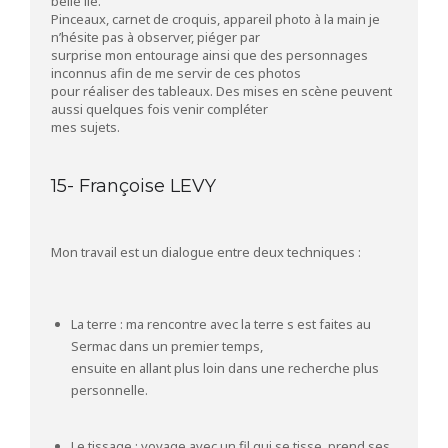
belle île.
Pinceaux, carnet de croquis, appareil photo à la main je
n’hésite pas à observer, piéger par
surprise mon entourage ainsi que des personnages
inconnus afin de me servir de ces photos
pour réaliser des tableaux. Des mises en scène peuvent
aussi quelques fois venir compléter
mes sujets.
15- Françoise LEVY
Mon travail est un dialogue entre deux techniques :
La terre : ma rencontre avec la terre s est faites au
Sermac dans un premier temps,
ensuite en allant plus loin dans une recherche plus
personnelle.
Le tissage : voyage avec un fil qui se tisse, prend ses