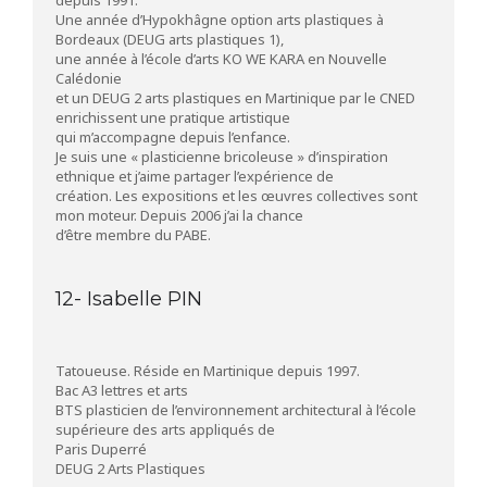
Une année d’Hypokhâgne option arts plastiques à
Bordeaux (DEUG arts plastiques 1),
une année à l’école d’arts KO WE KARA en Nouvelle
Calédonie
et un DEUG 2 arts plastiques en Martinique par le CNED
enrichissent une pratique artistique
qui m’accompagne depuis l’enfance.
Je suis une « plasticienne bricoleuse » d’inspiration
ethnique et j’aime partager l’expérience de
création. Les expositions et les œuvres collectives sont
mon moteur. Depuis 2006 j’ai la chance
d’être membre du PABE.
12- Isabelle PIN
Tatoueuse. Réside en Martinique depuis 1997.
Bac A3 lettres et arts
BTS plasticien de l’environnement architectural à l’école
supérieure des arts appliqués de
Paris Duperré
DEUG 2 Arts Plastiques