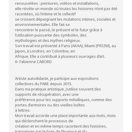
renouvelées : peintures, vidéos et installations,
elle révèle un monde où toutes les histoires n’ont pas été
racontées, où l’intime et le collectif
se croisent dépeignant les mutations intimes, sociales et
environnementales. Elle fait se
rencontrer le passé, le présent et le futur grâce à
l’utilisation puissante des symboles, des
mythologies et des mythes religieux.
Son travail est présenté à Paris (AKAA), Miami (PRIZM), au
Japon, à Londres, en Colombie, en
Afrique. Elle a contribué à plusieurs ouvrages d’art.
6- Fabienne CABORD
Artiste autodidacte, je participe aux expositions
collectives du PABE depuis 2015.
Dans ma pratique artistique, j’utilise souvent des
supports de récupération, avec une
préférence pour les supports métalliques, comme des
portes d’armoires ou des vieilles boîtes
à lettres.
Mon travail accorde une place importante aux mots, mots
qui déclenchent le processus de
création et en même temps racontent des histoires,
transmises par le biais de l’humour et du