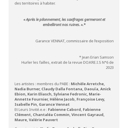
des territoires à habiter.
« Après le pilonnement, les saxifrages germeront et
embelliront nos ruines. ».*
Garance VENNAT, commissaire de l’exposition
* Jean Erian Samson
Hurler les failles, extrait de la revue DO.KRE.I.S N°6 de
2023
Les artistes : membres du PABE :
Michèle Arretche,
Nadia Burner, Claudy Dalla Fontana, Daouïa, Anick
Ebion, Karin Eliasch, Sylviane Fedronic, Marie-
Annette Fournier, Hélène Jacob, Françoise Levy,
Isabelle Pin, Garance Vennat
Et Leurs Invité.e.e :
Fabienne Cabord, Fabienne
Clément, Chantaléa Commin, Vincent Gayraud,
Maure, Valérie Pauvert