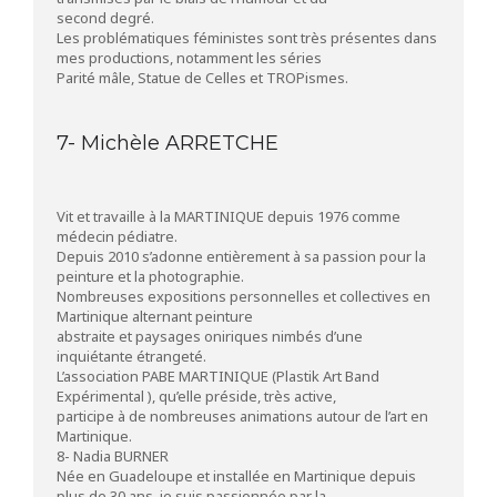
second degré.
Les problématiques féministes sont très présentes dans
mes productions, notamment les séries
Parité mâle, Statue de Celles et TROPismes.
7- Michèle ARRETCHE
Vit et travaille à la MARTINIQUE depuis 1976 comme
médecin pédiatre.
Depuis 2010 s’adonne entièrement à sa passion pour la
peinture et la photographie.
Nombreuses expositions personnelles et collectives en
Martinique alternant peinture
abstraite et paysages oniriques nimbés d’une
inquiétante étrangeté.
L’association PABE MARTINIQUE (Plastik Art Band
Expérimental ), qu’elle préside, très active,
participe à de nombreuses animations autour de l’art en
Martinique.
8- Nadia BURNER
Née en Guadeloupe et installée en Martinique depuis
plus de 30 ans, je suis passionnée par la