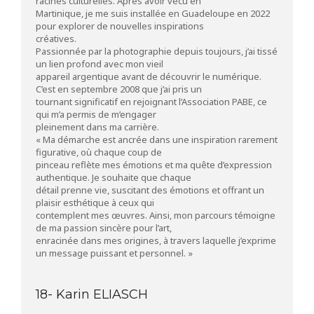
racines culturelles. Après avoir vécu en
Martinique, je me suis installée en Guadeloupe en 2022
pour explorer de nouvelles inspirations
créatives.
Passionnée par la photographie depuis toujours, j’ai tissé
un lien profond avec mon vieil
appareil argentique avant de découvrir le numérique.
C’est en septembre 2008 que j’ai pris un
tournant significatif en rejoignant l’Association PABE, ce
qui m’a permis de m’engager
pleinement dans ma carrière.
« Ma démarche est ancrée dans une inspiration rarement
figurative, où chaque coup de
pinceau reflète mes émotions et ma quête d’expression
authentique. Je souhaite que chaque
détail prenne vie, suscitant des émotions et offrant un
plaisir esthétique à ceux qui
contemplent mes œuvres. Ainsi, mon parcours témoigne
de ma passion sincère pour l’art,
enracinée dans mes origines, à travers laquelle j’exprime
un message puissant et personnel. »
18- Karin ELIASCH