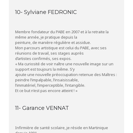
10- Sylviane FEDRONIC
Membre fondateur du PABE en 2007 et à la retraite la
même année, je pratique depuis la
peinture, de manière régulière et assidue.
Mon parcours artistique est celui du PABE, avec ses
réunions de travail, ses stages auprès
d’artistes confirmés, ses expos.
« Ma curiosité de voir naître une nouvelle image sur un
support est toujours la même. S’y
ajoute une nouvelle préoccupation retenue des Maîtres :
peindre l’impalpable, l’insaisissable,
l’immatériel, l’imperceptible, l’intangible.
Et ce but n’est pas encore atteint ! »
11- Garance VENNAT
Infirmière de santé scolaire, je réside en Martinique
depuis 1991.