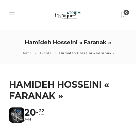
0
Hamideh Hosseini « Faranak »
Home
Events
Hamideh Hosseini « Faranak »
HAMIDEH HOSSEINI «
FARANAK »
20
22
FEV
JAN