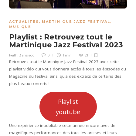
ACTUALITÉS
,
MARTINIQUE JAZZ FESTIVAL
,
MUSIQUE
Playlist : Retrouvez tout le
Martinique Jazz Festival 2023
keith
,
3 ans ago
0
1 min
21
Retrouvez tout le Martinique Jazz Festival 2023 avec cette
playlist vidéo qui vous donnera accès à tous les épisodes du
Magazine du festival ainsi qu’à des extraits de certains des
plus beaux concerts !
Playlist
youtube
Une expérience inoubliable cette année encore avec de
magnifiques performances des tous les artitses et leurs