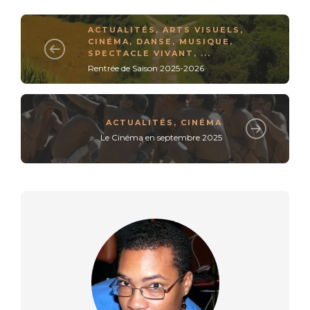
ACTUALITÉS
,
ARTS VISUELS
,
CINÉMA
,
DANSE
,
MUSIQUE
,
SPECTACLE VIVANT
, ...
Rentrée de Saison 2025-2026
ACTUALITÉS
,
CINÉMA
Le Cinéma en septembre 2025