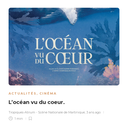
PLAY
ACTUALITÉS
,
CINÉMA
L’océan vu du coeur.
Tropiques-Atrium - Scène Nationale de Martinique
,
3 ans ago
1 min