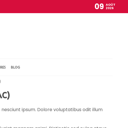
09
AOÛT
2026
IRES
BLOG
)
AC)
nesciunt ipsum. Dolore voluptatibus odit illum