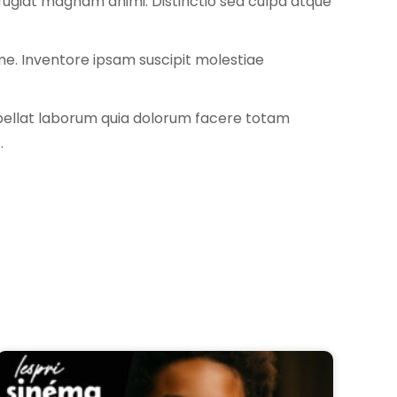
fugiat magnam animi. Distinctio sed culpa atque
me. Inventore ipsam suscipit molestiae
epellat laborum quia dolorum facere totam
.