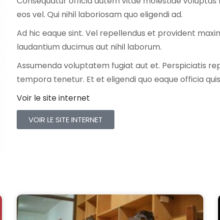
Consequatur officia autem vitae molestiae voluptas 
eos vel. Qui nihil laboriosam quo eligendi ad.
Ad hic eaque sint. Vel repellendus et provident maxi
laudantium ducimus aut nihil laborum.
Assumenda voluptatem fugiat aut et. Perspiciatis r
tempora tenetur. Et et eligendi quo eaque officia quis
V
oir le site internet
VOIR LE SITE INTERNET