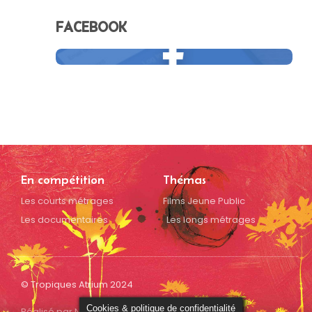
FACEBOOK
En compétition
Thémas
Les courts métrages
Films Jeune Public
Les documentaires
Les longs métrages
© Tropiques Atrium 2024
Cookies & politique de confidentialité
Réalisé par NXT