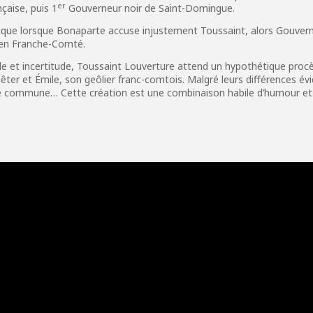
er
çaise, puis 1
Gouverneur noir de Saint-Domingue.
ique lorsque Bonaparte accuse injustement Toussaint, alors Gouvern
x en Franche-Comté.
de et incertitude, Toussaint Louverture attend un hypothétique procè
êter et Émile, son geôlier franc-comtois. Malgré leurs différences év
é commune… Cette création est une combinaison habile d’humour et
e