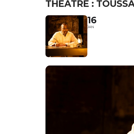
THÉÂTRE : TOUSSA
16
JAN