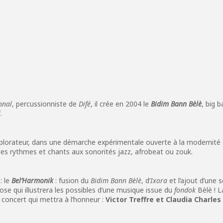
nnal
, percussionniste de
Difé
, il crée en 2004 le
Bidim Bann Bèlè
, big 
.
orateur, dans une démarche expérimentale ouverte à la modernité où l
des rythmes et chants aux sonorités jazz, afrobeat ou zouk.
: le
Bel’Harmonik
: fusion du
Bidim Bann Bèlè
, d’
Ixora
et l’ajout d’une 
se qui illustrera les possibles d’une musique issue du
fondok
Bèlè ! L
 concert qui mettra à l’honneur :
Victor Treffre et Claudia Charles