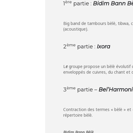
ère
1
partie :
Bidim Bann B
Big band de tambours bèlè, tibwa,
(acoustique).
ème
2
partie :
Ixora
L
e
groupe propose un bèlè évolutif 
enveloppés de cuivres, du chant et 
ème
3
partie –
Bel’Harmoni
Contraction des termes « bèlè » et «
répertoire bèlè.
Bidim Bann Bèlè