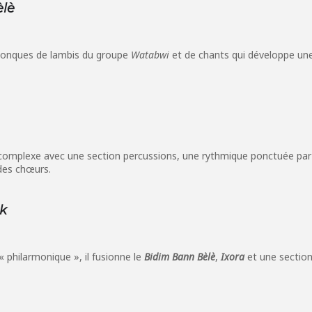
èlè
 conques de lambis du groupe
Watabwi
et de chants qui développe une
complexe avec une section percussions, une rythmique ponctuée par le
des chœurs.
k
 philarmonique », il fusionne le
Bidim Bann Bèlè
,
Ixora
et une section