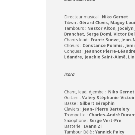
Directeur musical :
Niko Gernet
Tibwa :
Gérard Clovis, Maguy Lou
Tambours :
Nestor Alton, Jocelyn 
Branchet, Serge Do
Chants lead :
Frantz Sunve, Jean-M
Chœurs :
Constance Polimis, Jémi
Conques :
Jeannot Pierre-Léandre,
Léandre, Jeackie Saint-Aimē, Li
Ixora
Chant, lead, djembe :
Niko Gernet
Guitare :
Valéry Stéphanie-Victoi
Basse :
Gilbert Séraphin
Claviers :
Jean- Pierre Bartelery
Trompette :
Charles-André Duran
Saxophone :
Serge Vert-Pré
Batterie :
Ivann Zi
Tambour Bèlè :
Yannick Palcy