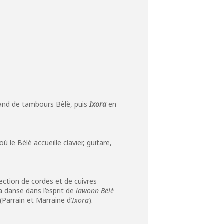
band de tambours Bèlè, puis
Ixora
en
e Bèlè accueille clavier, guitare,
section de cordes et de cuivres
a danse dans l’esprit de
lawonn Bèlè
(Parrain et Marraine d’
Ixora
).