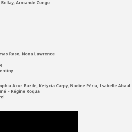
e Bellay, Armande Zongo
omas Raso, Nona Lawrence
he
rentiny
ophia Azur-Bazile, Ketycia Carpy, Nadine Péria, Isabelle Abaul
uné – Régine Roqua
rd