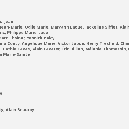
is-Jean
Jean-Marie, Odile Marie, Maryann Laoue, Jackeline Sifflet, Ala
mi, Victor Delric, Philippe Marie-
arc Choinar, Yannick Palcy
ma Concy, Angélique Marie, Victor Laoue, Henry Tresfield, Cha
 Cathia Cavas, Alain Lavater, Éric Hillion, Mélanie Thomassin
na Marie-Sainte
re
ty
,
Alain Beauroy