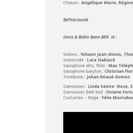
Chœurs :
Angélique Marie, Régin
Bel’Harmonik
Ixora & Bidim Bann Bèlè et :
Violons :
Yohann Jean-Alexis, Th
Violoncelle :
Lara Slabiack
Saxophone alto, flûte :
Max Télèp
Saxophone baryton :
Christian Flo
Trombone :
Johan Réaud-Gomez
Danseuses :
Linda Sainte -Rose, S
Danseuses Bèlè lisid :
Viviane Fort
Costumes – Régie :
Félie Montabo