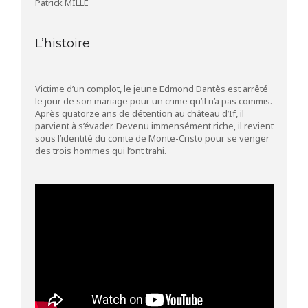
Patrick MILLE
L’histoire
Victime d’un complot, le jeune Edmond Dantès est arrêté
le jour de son mariage pour un crime qu’il n’a pas commis.
Après quatorze ans de détention au château d’If, il
parvient à s’évader. Devenu immensément riche, il revient
sous l’identité du comte de Monte-Cristo pour se venger
des trois hommes qui l’ont trahi.