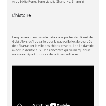
Avec Eddie Peng, Tong Liya, Jia Zhang-ke, Zhang Yi
L’histoire
Lang revient dans sa ville natale aux portes du désert de
Gobi. Alors qu’il travaille pour la patrouille locale chargée
de débarrasser la ville des chiens errants, il se lie d’amitié
avec l’un d’entre eux. Une rencontre qui va marquer un
nouveau départ pour ces deux âmes solitaires.