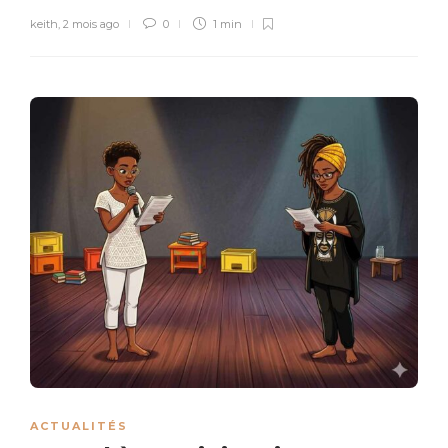
keith
,
2 mois ago
0
1 min
ACTUALITÉS