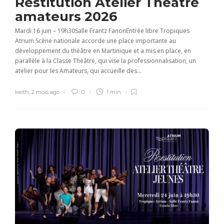
Restitution Atelier Théâtre
amateurs 2026
Mardi 16 juin – 19h30Salle Frantz FanonEntrée libre Tropiques
Atrium Scène nationale accorde une place importante au
développement du théâtre en Martinique et a mis en place, en
parallèle à la Classe Théâtre, qui vise la professionnalisation, un
atelier pour les Amateurs, qui accueille des...
keith
,
2 mois ago
0
1 min