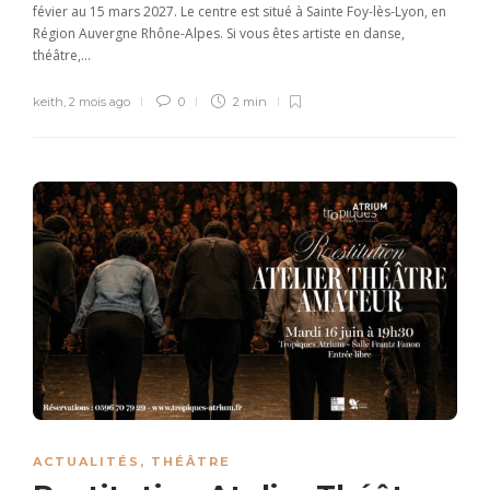
févier au 15 mars 2027. Le centre est situé à Sainte Foy-lès-Lyon, en
Région Auvergne Rhône-Alpes. Si vous êtes artiste en danse,
théâtre,...
keith
,
2 mois ago
0
2 min
ACTUALITÉS
,
THÉÂTRE