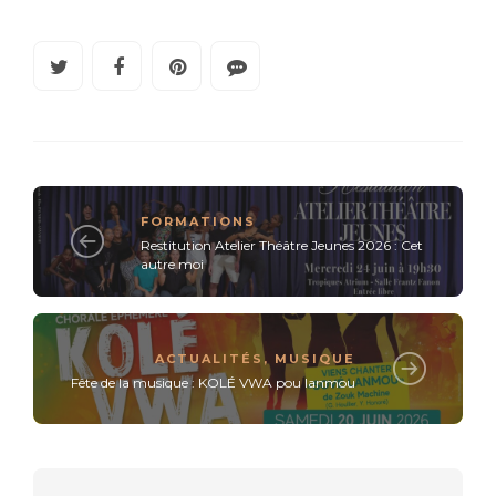
FORMATIONS
Restitution Atelier Théâtre Jeunes 2026 : Cet
autre moi
ACTUALITÉS
,
MUSIQUE
Fête de la musique : KOLÉ VWA pou lanmou