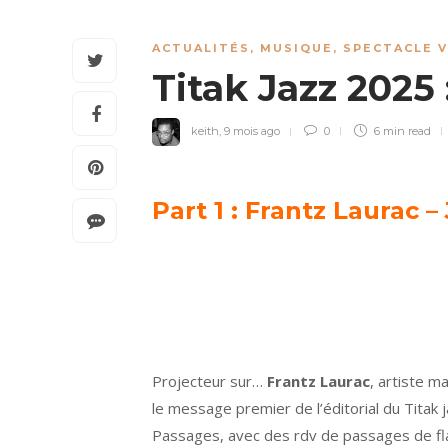
ACTUALITÉS
,
MUSIQUE
,
SPECTACLE 
Titak Jazz 2025
keith
,
9 mois ago
0
6 min
read
Part 1 :
Frantz Laurac
– 
Projecteur sur…
Frantz Laurac
, artiste m
le message premier de l’éditorial du Titak 
Passages, avec des rdv de passages de f