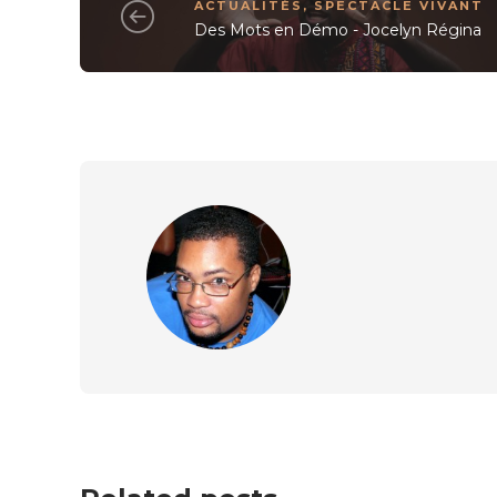
ACTUALITÉS
,
SPECTACLE VIVANT
Des Mots en Démo - Jocelyn Régina