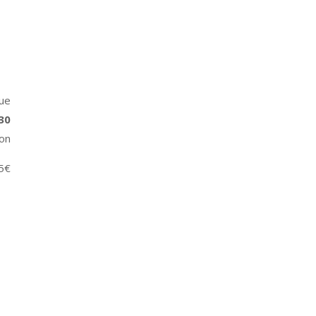
ue
30
non
-5€