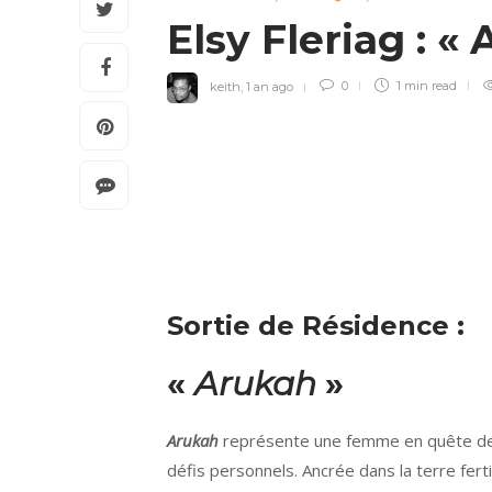
Elsy Fleriag : 
keith
,
1 an ago
0
1 min
read
Sortie de Résidence :
«
Arukah
»
Arukah
représente une femme en quête de 
défis personnels. Ancrée dans la terre fert