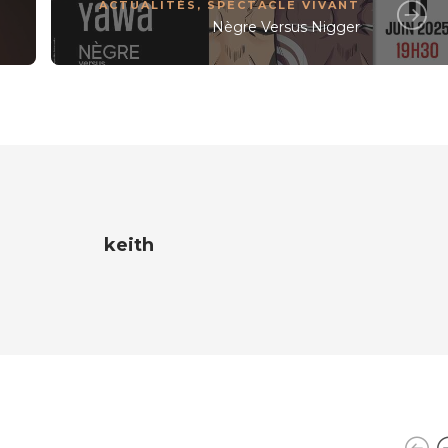
ACTUALITÉS
,
SPECTACLE VIVANT
Nègre Versus Nigger
keith