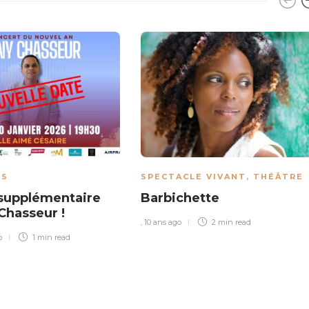
ÉS
SPECTACLE VIVANT
,
THÉÂTRE
supplémentaire
Barbichette
Chasseur !
,
10 ans ago
2 min
read
o
1 min
read