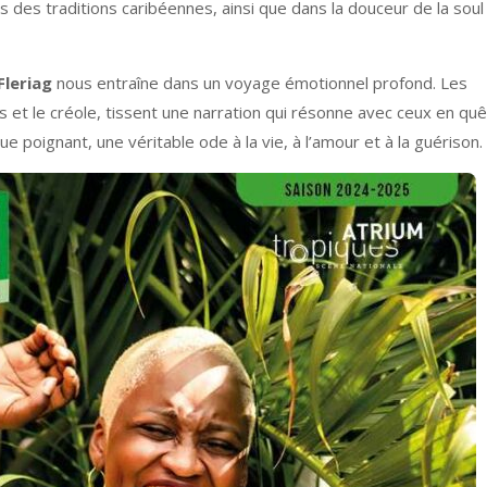
s des traditions caribéennes, ainsi que dans la douceur de la soul
Fleriag
nous entraîne dans un voyage émotionnel profond. Les
 et le créole, tissent une narration qui résonne avec ceux en qu
ue poignant, une véritable ode à la vie, à l’amour et à la guérison.