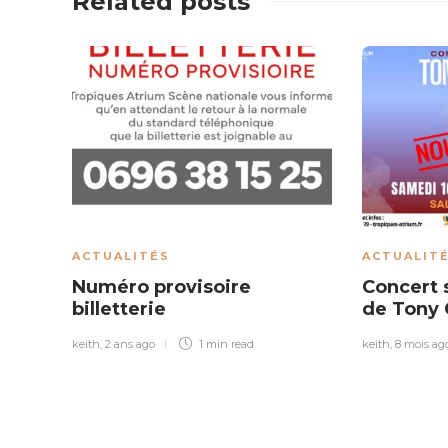
Related posts
ACTUALITÉS
ACTUALIT
Numéro provisoire
Concert 
billetterie
de Tony 
keith
,
2 ans ago
1 min
read
keith
,
8 mois ag