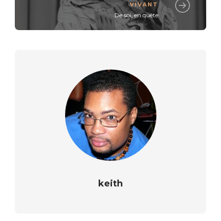
VIVANT
De soi, en quête
keith