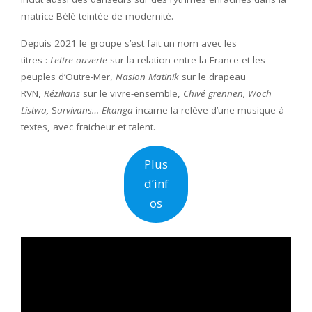
matrice Bèlè teintée de modernité.
Depuis 2021 le groupe s’est fait un nom avec les
titres :
Lettre ouverte
sur la relation entre la France et les
peuples d’Outre-Mer,
Nasion Matinik
sur le drapeau
RVN,
Rézilians
sur le vivre-ensemble,
Chivé grennen, Woch
Listwa,
S
urvivans… Ekanga
incarne la relève d’une musique à
textes, avec fraicheur et talent.
Plus
d’inf
os