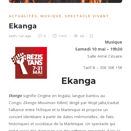
ACTUALITÉS
,
MUSIQUE
,
SPECTACLE VIVANT
Ekanga
keith
,
1 an ago
0
1 min
46
Musique
Samedi 10 mai – 19h30
Salle Aimé Césaire
Tarif B – 35€ 30€ 15€
Ekanga
Ekanga
signifie Origine en lingala, langue bantou au
Congo.
Ekanga
Mouvman Kiltirel,
dirigé par Wojé Jalta,traduit
l’alliance entre l’Afrique et la Martinique et propose un
concert identitaire à partir de dates mémorielles, de faits
historiques et sociétaux de la Martinique. Un spectacle qui
inclut aussi des danseurs sur des rythmes enracinés dans la