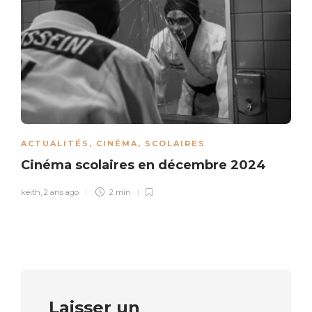
ACTUALITÉS
,
CINÉMA
,
SCOLAIRES
Cinéma scolaires en décembre 2024
keith
,
2 ans ago
2 min
Laisser un