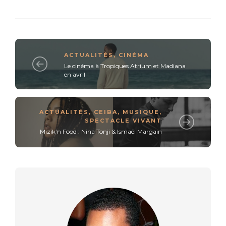
ACTUALITÉS
,
CINÉMA
Le cinéma à Tropiques Atrium et Madiana
en avril
ACTUALITÉS
,
CEIBA
,
MUSIQUE
,
SPECTACLE VIVANT
Mizik’n Food : Nina Tonji & Ismaël Margain