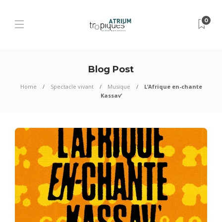
0
Blog Post
Home
Spectacle vivant
Musique
L’Afrique en-chante
Kassav’