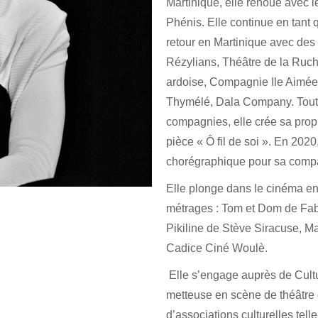
Martinique, elle renoue avec 
Phénis. Elle continue en tant 
retour en Martinique avec des
Rézylians, Théâtre de la Ruc
ardoise, Compagnie Ile Aimé
Thymélé, Dala Company. Tout en
compagnies, elle crée sa prop
pièce « Ô fil de soi ». En 202
chorégraphique pour sa compa
Elle plonge dans le cinéma en 
métrages : Tom et Dom de Fab
Pikiline de Stève Siracuse, M
Cadice Ciné Woulè.
Elle s’engage auprès de Cultur
metteuse en scène de théâtre 
d’associations culturelles tel