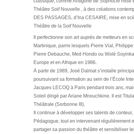
classique, comme Antigone de Sophocle mise
Théâtre Soif Nouvelle , à des créations conte
DES PASSAGES, d’Ina CESAIRE, mise en sc
Théâtre de la Soif Nouvelle
Il perfectionne son art auprès de metteurs en
Martinique, parmi lesquels Pierre Vial, Philippe
Pierre Debauche, Med Hondo ou Wolé Soyinka, a
Europe et en Afrique en 1986.
À partir de 1989, José Dalmat s’installe princi
poursuivant sa formation au sein de l’École Int
Jacques LECOQ à Paris pendant trois ans, mai
Soleil dirigé par Ariane Mnouchkine. Il est Titu
Théâtrale (Sorbonne III).
Il continue à développer ses talents de conteur, 
Pédagogue, tout en intervenant régulièrement e
partager sa passion du théâtre et sensibiliser l