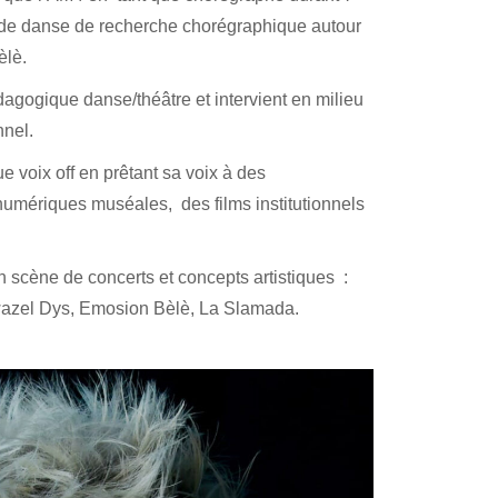
de danse de recherche chorégraphique autour
èlè.
dagogique danse/théâtre et intervient en milieu
nnel.
ue voix off en prêtant sa voix à des
umériques muséales, des films institutionnels
en scène de concerts et concepts artistiques :
zel Dys
, Emosion Bèlè, La Slamada.