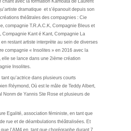
le chant avec la formation Kamoata de Laurent
qu’artiste dramatique et s’épanouit depuis son
 créations théâtrales des compagnies : Cie
he, compagnie T.R.A.C.K, Compagnie Bleus et
e, Compagnie Kant é Kant, Compagnie La
 restant artiste interprète au sein de diverses
re compagnie « Insolites » en 2016 avec la
0, elle se lance dans une 2ième création
gnie Insolites.
tant qu’actrice dans plusieurs courts
ien Réymond, Où est le mâle de Teddy Albert,
al Nonm de Yannis Ste Rose et plusieurs de
e Egalité, association féministe, en tant que
de rue et de déambulations théâtralisées. Et
le que l’AM4 en tant que chorégraphe durant 7