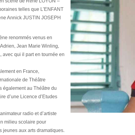
 en scène de René LOYON –
mporaines telles que L’ENFANT
ène Annick JUSTIN JOSEPH
 scène renommés venus en
 Adrien, Jean Marie Winling,
vec qui il part en tournée en
palement en France,
ernationale de Théâtre
s également au Théâtre du
laire d’une Licence d’Etudes
animateur radio et d’artiste
n milieu scolaire pour
es jeunes aux arts dramatiques.