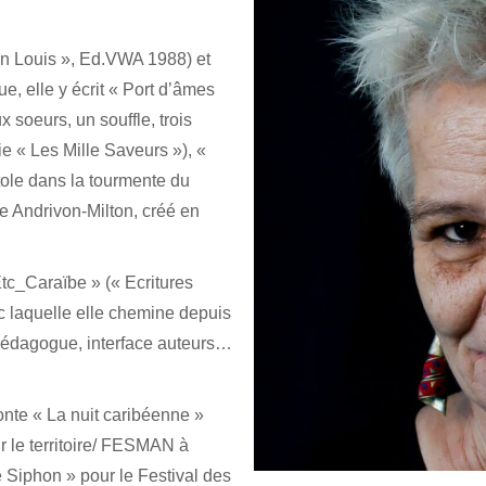
an Louis »,
Ed.VWA
1988) et
e, elle y écrit « Port d’âmes
ux
soeurs
, un souffle, trois
e « Les Mille Saveurs »), «
tole dans la tourmente du
ne
Andrivon
-Milton, créé en
tc_Caraïbe
» (« Ecritures
 laquelle elle chemine depuis
édagogue, interface auteurs…
nte « La nuit caribéenne »
 le territoire/ FESMAN à
 Siphon » pour le Festival des