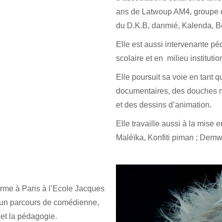
ans de Latwoup AM4, groupe 
du D.K.B, danmié, Kalenda, B
Elle est aussi intervenante pé
scolaire et en milieu institutio
Elle poursuit sa voie en tant q
documentaires, des douches n
et des dessins d’animation.
Elle travaille aussi à la mise 
Maléïka, Konfiti piman ;
Demwa
orme à Paris à l’Ecole Jacques
s un parcours de comédienne,
 et la pédagogie.