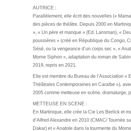
AUTRICE :
Parallèlement, elle écrit des nouvelles (« Mam
des pièces de théâtre. Depuis 2000 en Martiniqu
», « Un père et manque » (Ed.
Lansman
), « De
poussières » (créé en République du Congo, Ci
Sésé
, ou la vengeance d’un corps sec », « Ana
Morne Siphon », adaptation du roman de Sabi
2019, repris en 2021.
Elle est membre du Bureau de l’Association «
E
Théâtrales Contemporaines en Caraïbe »), avec
2005 comme metteuse en scène, dramaturge, p
METTEUSE EN SCENE :
En Martinique, elle crée la Cie Les
Berlick
et mo
d’Alfred Alexandre en 2010 (CMAC/ Tournée sur
Dakar) et « Anatole dans la tourmente du Morne