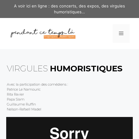
A voir ici en ligne : des concerts, des expos, des virgules
humoristiques…
VIRGULES
HUMORISTIQUES
Avec la participation des comédiens :
Patrice Le Namouric
Rita Ravier
Papa Slam
Guillaume Ruffin
Nelson-Rafaell Madel