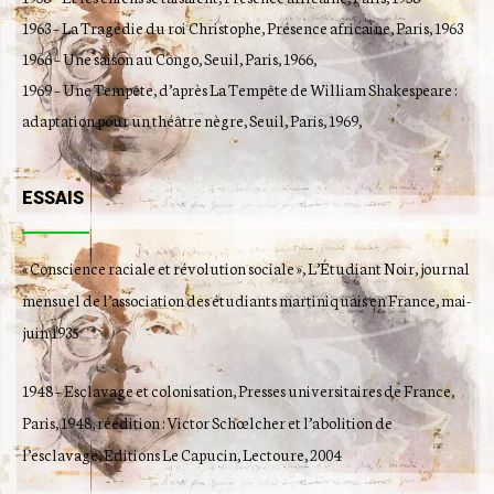
1963 – La Tragédie du roi Christophe, Présence africaine, Paris, 1963
1966 – Une saison au Congo, Seuil, Paris, 1966,
1969 – Une Tempête, d’après La Tempête de William Shakespeare :
adaptation pour un théâtre nègre, Seuil, Paris, 1969,
ESSAIS
« Conscience raciale et révolution sociale », L’Étudiant Noir, journal
mensuel de l’association des étudiants martiniquais en France, mai-
juin 1935
1948 – Esclavage et colonisation, Presses universitaires de France,
Paris, 1948, réédition : Victor Schœlcher et l’abolition de
l’esclavage, Éditions Le Capucin, Lectoure, 2004