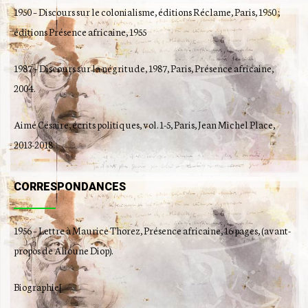
1950 – Discours sur le colonialisme, éditions Réclame, Paris, 1950 ;
éditions Présence africaine, 1955
1987 – Discours sur la négritude, 1987, Paris, Présence africaine,
2004.
Aimé Césaire, écrits politiques, vol. 1-5, Paris, Jean Michel Place,
2013-2018.
CORRESPONDANCES
1956 – Lettre à Maurice Thorez, Présence africaine, 16 pages, (avant-
propos de Alioune Diop).
Biographie[