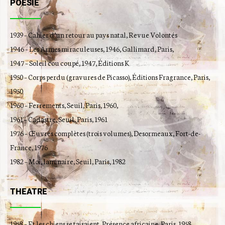
POESIE
1939 – Cahier d’un retour au pays natal, Revue Volontés
1946 – Les Armes miraculeuses, 1946, Gallimard, Paris,
1947 – Soleil cou coupé, 1947, Éditions K
1950 – Corps perdu (gravures de Picasso), Éditions Fragrance, Paris,
1950
1960 – Ferrements, Seuil, Paris, 1960,
1961 – Cadastre, Seuil, Paris, 1961
1976 – Œuvres complètes (trois volumes), Desormeaux, Fort-de-
France, 1976
1982 – Moi, laminaire, Seuil, Paris, 1982
THEATRE
1958 – Et les chiens se taisaient, Présence africaine, Paris, 1958