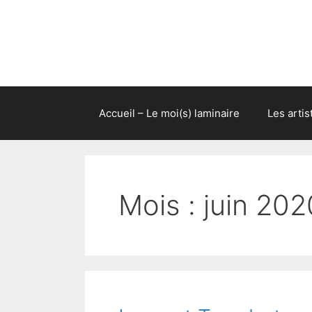
Aller
au
contenu
Accueil – Le moi(s) laminaire
Les artis
Mois :
juin 202