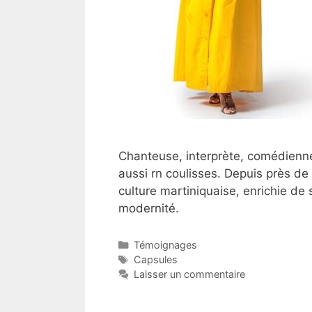
Chanteuse, interprète, comédienne, i
aussi rn coulisses. Depuis près de 
culture martiniquaise, enrichie de s
modernité.
Catégories
Témoignages
Étiquettes
Capsules
Laisser un commentaire